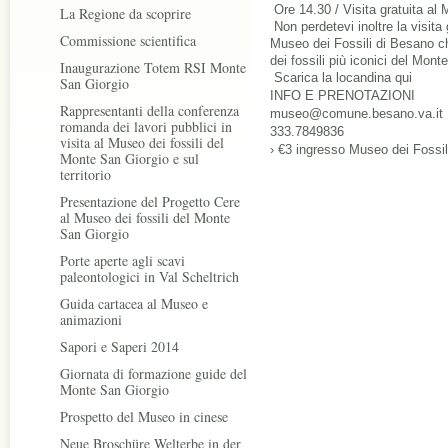
 Ore 14.30 / Visita gratuita al
La Regione da scoprire
 Non perdetevi inoltre la visita guidata al museo con Fabio Bona, curatore del 
Commissione scientifica
Museo dei Fossili di Besano che
dei fossili più iconici del Mont
Inaugurazione Totem RSI Monte
Scarica la locandina qui
San Giorgio
INFO E PRENOTAZIONI
Rappresentanti della conferenza
museo@comune.besano.va.it
romanda dei lavori pubblici in
333.7849836
visita al Museo dei fossili del
› €3 ingresso Museo dei Fossil
Monte San Giorgio e sul
territorio
Presentazione del Progetto Cere
al Museo dei fossili del Monte
San Giorgio
Porte aperte agli scavi
paleontologici in Val Scheltrich
Guida cartacea al Museo e
animazioni
Sapori e Saperi 2014
Giornata di formazione guide del
Monte San Giorgio
Prospetto del Museo in cinese
Neue Broschüre Welterbe in der