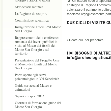
Giorgio a Sapori e saperi
 🦖 Un ottobre ricco di appuntamenti alla scoperta dei siti UNESCO con il 
sostegno di Regione Lombardia
Meridecaris ladinica
valorizzare il patrimonio cultur
La Regione da scoprire
facciamo orgogliosamente part
Commissione scientifica
DUE CICLI DI VISITE 
Inaugurazione Totem RSI Monte
San Giorgio
Rappresentanti della conferenza
Cllicate 
qui  per prenotare
romanda dei lavori pubblici in
visita al Museo dei fossili del
Monte San Giorgio e sul
HAI BISOGNO DI ALTRE
territorio
info@archeologistics.i
Presentazione del Progetto Cere
al Museo dei fossili del Monte
San Giorgio
Porte aperte agli scavi
paleontologici in Val Scheltrich
Guida cartacea al Museo e
animazioni
Sapori e Saperi 2014
Giornata di formazione guide del
Monte San Giorgio