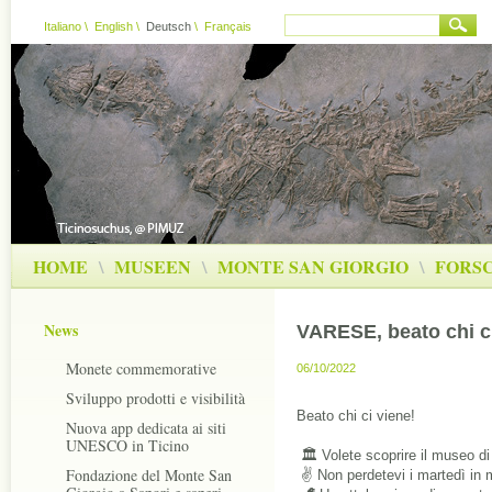
Italiano
\
English
\
Deutsch
\
Français
HOME
\
MUSEEN
\
MONTE SAN GIORGIO
\
FORS
News
VARESE, beato chi ci
Monete commemorative
06/10/2022
Sviluppo prodotti e visibilità
Beato chi ci viene!
Nuova app dedicata ai siti
UNESCO in Ticino
 🏛 Volete scoprire il museo di
Fondazione del Monte San
 ✌️ Non perdetevi i martedì in 