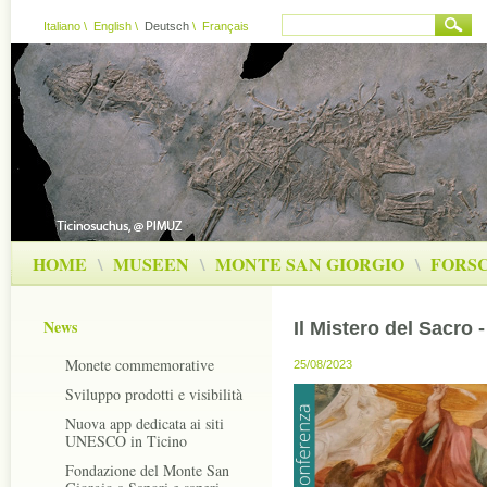
Italiano
\
English
\
Deutsch
\
Français
HOME
\
MUSEEN
\
MONTE SAN GIORGIO
\
FORS
News
Il Mistero del Sacro 
Monete commemorative
25/08/2023
Sviluppo prodotti e visibilità
Nuova app dedicata ai siti
UNESCO in Ticino
Fondazione del Monte San