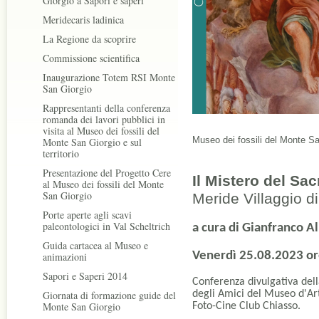
Giorgio a Sapori e saperi
Meridecaris ladinica
La Regione da scoprire
Commissione scientifica
Inaugurazione Totem RSI Monte
San Giorgio
Rappresentanti della conferenza
romanda dei lavori pubblici in
visita al Museo dei fossili del
Museo dei fossili del Monte Sa
Monte San Giorgio e sul
territorio
Presentazione del Progetto Cere
Il Mistero del Sac
al Museo dei fossili del Monte
San Giorgio
Meride Villaggio di 
Porte aperte agli scavi
paleontologici in Val Scheltrich
a cura di Gianfranco Al
Guida cartacea al Museo e
Venerdì 25.08.2023 or
animazioni
Sapori e Saperi 2014
Conferenza divulgativa del
Giornata di formazione guide del
degli Amici del Museo d'Art
Monte San Giorgio
Foto-Cine Club Chiasso.