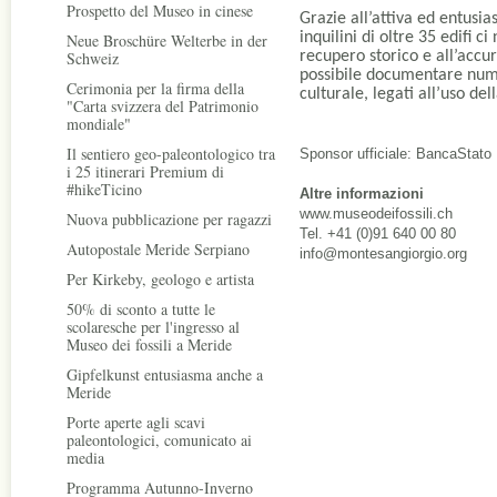
Prospetto del Museo in cinese
Grazie all’attiva ed entusia
inquilini di oltre 35 edifi c
Neue Broschüre Welterbe in der
Schweiz
recupero storico e all’accur
possibile documentare numer
Cerimonia per la firma della
culturale, legati all’uso del
"Carta svizzera del Patrimonio
mondiale"
Il sentiero geo-paleontologico tra
Sponsor ufficiale: BancaStato
i 25 itinerari Premium di
#hikeTicino
Altre informazioni
www.museodeifossili.ch
Nuova pubblicazione per ragazzi
Tel. +41 (0)91 640 00 80
Autopostale Meride Serpiano
info@montesangiorgio.org
Per Kirkeby, geologo e artista
50% di sconto a tutte le
scolaresche per l'ingresso al
Museo dei fossili a Meride
Gipfelkunst entusiasma anche a
Meride
Porte aperte agli scavi
paleontologici, comunicato ai
media
Programma Autunno-Inverno