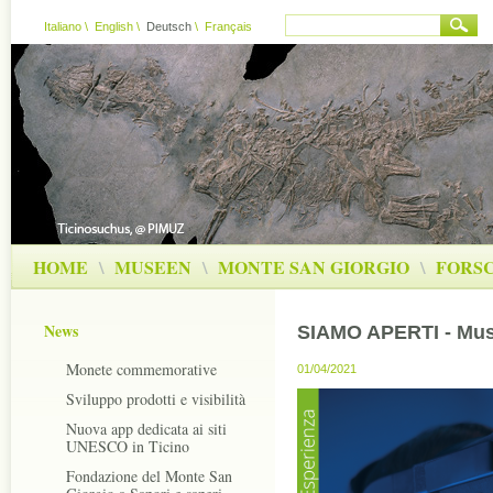
Italiano
\
English
\
Deutsch
\
Français
HOME
\
MUSEEN
\
MONTE SAN GIORGIO
\
FORS
News
SIAMO APERTI - Muse
Monete commemorative
01/04/2021
Sviluppo prodotti e visibilità
Nuova app dedicata ai siti
UNESCO in Ticino
Fondazione del Monte San