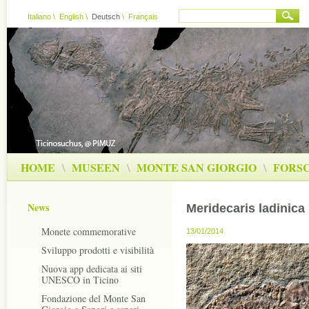
Italiano
\
English
\
Deutsch
\
Français
HOME
\
MUSEEN
\
MONTE SAN GIORGIO
\
FORS
News
Meridecaris ladinica
Monete commemorative
13/01/2014
Sviluppo prodotti e visibilità
Nuova app dedicata ai siti
UNESCO in Ticino
Fondazione del Monte San