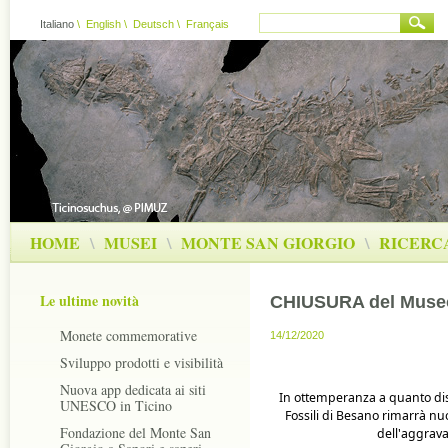
Italiano
\
English
\
Deutsch
\
Français
HOME
\
MUSEI
\
MONTE SAN GIORGIO
\
RICERC
Le ultime novità
CHIUSURA del Museo 
Monete commemorative
14/12/2020
Sviluppo prodotti e visibilità
Nuova app dedicata ai siti
In ottemperanza a quanto dis
UNESCO in Ticino
Fossili di Besano rimarrà nu
Fondazione del Monte San
dell'aggrava