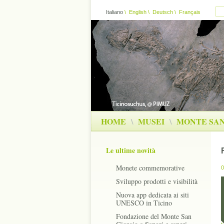
Italiano
\
English
\
Deutsch
\
Français
HOME
\
MUSEI
\
MONTE SAN
Le ultime novità
Monete commemorative
0
Sviluppo prodotti e visibilità
Nuova app dedicata ai siti
UNESCO in Ticino
Fondazione del Monte San