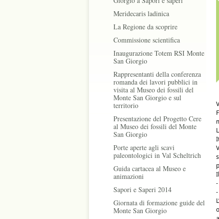
Giorgio a Sapori e saperi
Meridecaris ladinica
La Regione da scoprire
Commissione scientifica
Inaugurazione Totem RSI Monte
San Giorgio
Rappresentanti della conferenza
romanda dei lavori pubblici in
visita al Museo dei fossili del
Monte San Giorgio e sul
V
territorio
F
Presentazione del Progetto Cere
m
al Museo dei fossili del Monte
San Giorgio
I
Porte aperte agli scavi
V
paleontologici in Val Scheltrich
s
p
Guida cartacea al Museo e
I
animazioni
-
Sapori e Saperi 2014
-
L
Giornata di formazione guide del
o
Monte San Giorgio
a