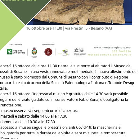
enerdì 16 ottobre dalle ore 11.30 riapre le sue porte ai visitatori il Museo dei 
ossili di Besano, in una veste rinnovata e multimediale. Il nuovo allestimento del 
useo è stato promosso dal Comune di Besano con il contributo di 
Regione 
Lombardia
 e il patrocinio della 
Società Paleontologica Italiana
 e 
Trilobite Design 
talia
.  
enerdì 16 ottobre l'ingresso al museo è gratuito, dalle 14.30 sarà possibile 
eguire delle visite guidate con il conservatore Fabio Bona, è obbligatoria la 
renotazione.  
l museo osserverà i seguenti orari di apertura:  
 martedì e sabato dalle 14.00 alle 17.30 
 domenica dalle 10.30 alle 17.30 
’accesso al museo segue le prescrizioni anti Covid-19: la mascherina è 
bbligatoria per tutta la durata della visita e sarà misurata la temperatura 
ll’ingresso.  