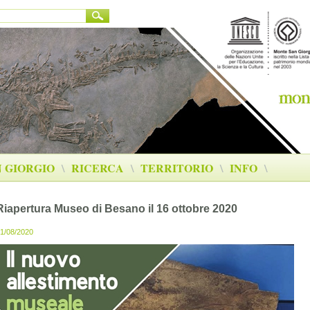
 GIORGIO
\
RICERCA
\
TERRITORIO
\
INFO
\
Riapertura Museo di Besano il 16 ottobre 2020
1/08/2020