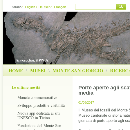
Italiano
\
English
\
Deutsch
\
Français
HOME
\
MUSEI
\
MONTE SAN GIORGIO
\
RICERC
Le ultime novità
Porte aperte agli sca
media
Monete commemorative
01/08/2017
Sviluppo prodotti e visibilità
Il Museo dei fossili del Monte 
Nuova app dedicata ai siti
Museo cantonale di storia natura
UNESCO in Ticino
giornata di porte aperte agli sca
Fondazione del Monte San