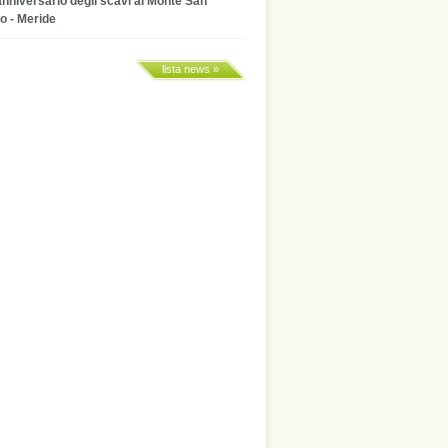
anniversario degli scavi al Monte San
o - Meride
lista news »