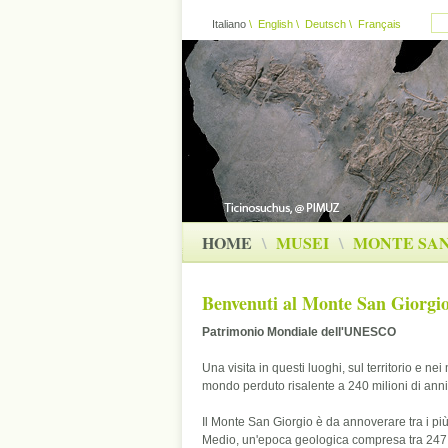
Italiano
\
English
\
Deutsch
\
Français
HOME
\
MUSEI
\
MONTE SAN
Benvenuti al Monte San Giorgi
Patrimonio Mondiale dell'UNESCO
Una visita in questi luoghi, sul territorio e nei
mondo perduto risalente a 240 milioni di anni 
Il Monte San Giorgio è da annoverare tra i più
Medio, un'epoca geologica compresa tra 247 e 