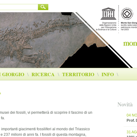
 GIORGIO
\
RICERCA
\
TERRITORIO
\
INFO
\
o
Novità
 musei dei fossili, vi permetterà di scoprire il fascino di un
04 N
fa.
Prof.
 importanti giacimenti fossiliferi al mondo del Triassico
31 A
237 milioni di anni fa. I fossili di questa montagna,