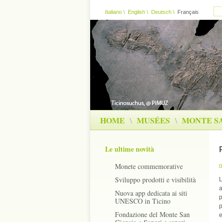
Italiano
\
English
\
Deutsch
\
Français
HOME
\
MUSÉES
\
MONTE S
Le ultime novità
Monete commemorative
0
Sviluppo prodotti e visibilità
L
a
Nuova app dedicata ai siti
p
UNESCO in Ticino
p
Fondazione del Monte San
e