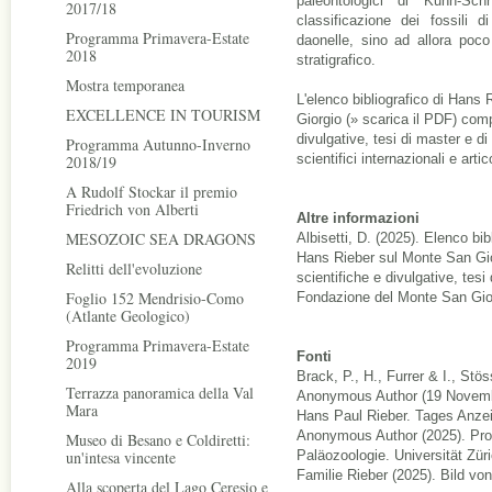
paleontologici di Kuhn-Sc
2017/18
classificazione dei fossili d
Programma Primavera-Estate
daonelle, sino ad allora poco
2018
stratigrafico.
Mostra temporanea
L'elenco bibliografico di Han
EXCELLENCE IN TOURISM
Giorgio (
»
scarica il PDF
) comp
divulgative, tesi di master e d
Programma Autunno-Inverno
scientifici internazionali e artico
2018/19
A Rudolf Stockar il premio
Friedrich von Alberti
Altre informazioni
MESOZOIC SEA DRAGONS
Albisetti, D. (2025). Elenco bib
Hans Rieber sul Monte San Giorg
Relitti dell'evoluzione
scientifiche e divulgative, tesi 
Foglio 152 Mendrisio-Como
Fondazione del Monte San Gior
(Atlante Geologico)
Programma Primavera-Estate
Fonti
2019
Brack, P., H., Furrer & I., Stö
Terrazza panoramica della Val
Anonymous Author (19 Novembre
Mara
Hans Paul Rieber. Tages Anzei
Anonymous Author (2025). Prof.
Museo di Besano e Coldiretti:
un'intesa vincente
Paläozoologie. Universität Zü
Familie Rieber (2025). Bild vo
Alla scoperta del Lago Ceresio e