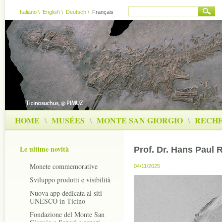
Italiano
\
English
\
Deutsch
\
Français
HOME
\
MUSÉES
\
MONTE SAN GIORGIO
\
RECH
Le ultime novità
Prof. Dr. Hans Paul 
Monete commemorative
04/11/2025
Sviluppo prodotti e visibilità
Nuova app dedicata ai siti
UNESCO in Ticino
Fondazione del Monte San