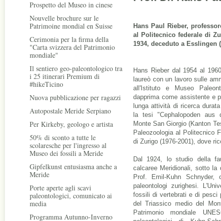
Prospetto del Museo in cinese
Nouvelle brochure sur le
Patrimoine mondial en Suisse
Hans Paul Rieber, professore
al Politecnico federale di Z
Cerimonia per la firma della
1934, deceduto a Esslingen (
"Carta svizzera del Patrimonio
mondiale"
Il sentiero geo-paleontologico tra
Hans Rieber dal 1954 al 1960
i 25 itinerari Premium di
laureò con un lavoro sulle am
#hikeTicino
all'Istituto e Museo Paleont
Nuova pubblicazione per ragazzi
dapprima come assistente e po
lunga attività di ricerca durata
Autopostale Meride Serpiano
la tesi "Cephalopoden aus d
Per Kirkeby, geologo e artista
Monte San Giorgio (Kanton Tes
Paleozoologia al Politecnico F
50% di sconto a tutte le
di Zurigo (1976-2001), dove rico
scolaresche per l'ingresso al
Museo dei fossili a Meride
Dal 1924, lo studio della fa
Gipfelkunst entusiasma anche a
calcaree Meridionali, sotto la
Meride
Prof. Emil-Kuhn Schnyder, co
paleontologi zurighesi. L'Uni
Porte aperte agli scavi
paleontologici, comunicato ai
fossili di vertebrati e di pesc
media
del Triassico medio del Monte
Patrimonio mondiale UNES
Programma Autunno-Inverno